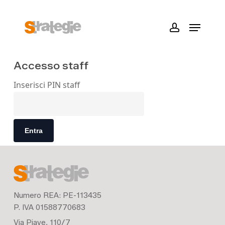
Skip
to
Menu
main
account
content
Accesso staff
Inserisci PIN staff
Entra
Numero REA: PE-113435
P. IVA 01588770683
Via Piave, 110/7