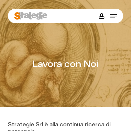
Skip
to
Menu
main
account
content
Lavora con Noi
Strategie Srl è alla continua ricerca di