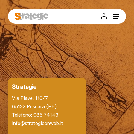
Skip
to
Menu
main
account
content
Strategie
Via Piave, 110/7
65122 Pescara (PE)
Telefono: 085 74143
info@strategieonweb.it