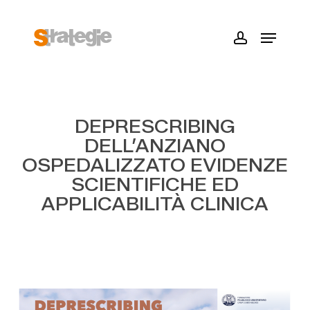
Skip
to
Menu
main
account
content
DEPRESCRIBING
DELL’ANZIANO
OSPEDALIZZATO EVIDENZE
SCIENTIFICHE ED
APPLICABILITÀ CLINICA